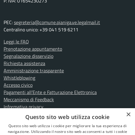
P. IVA: 01654230273
PEC:
segreteria@comune.pianiga.ve.legalmail.it
Centralino unico: +39 041 519 6211
Leggi le FAQ
Prenotazione appuntamento
Segnalazione disservizio
Richiesta assistenza
Amministrazione trasparente
Whistleblowing
Accesso civico
Pagamenti all’Ente e Fatturazione Elettronica
Meccanismo di Feedback
Informativa privacy
×
Note legali
Questo sito web utilizza cookie
Dichiarazione di accessibilità
Questo sito web utilizza i cookie per migliorare la tua esperienza di
Attuazione misure PNRR
navigazione. Utilizzando il nostro sito web acconsenti a tutti i cookie