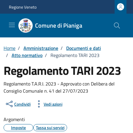
Vai ai contenuti
Vai al footer
Regione Veneto
Comune di Pianiga
Home
/
Amministrazione
/
Documenti e dati
/
Atto normativo
/
Regolamento TARI 2023
Regolamento TARI 2023
Dettagli del documento
Regolamento T.A.R.I. 2023 - Approvato con Delibera del
Consiglio Comunale n. 41 del 27/07/2023
Condividi
Vedi azioni
Argomenti
Imposte
Tassa sui servizi