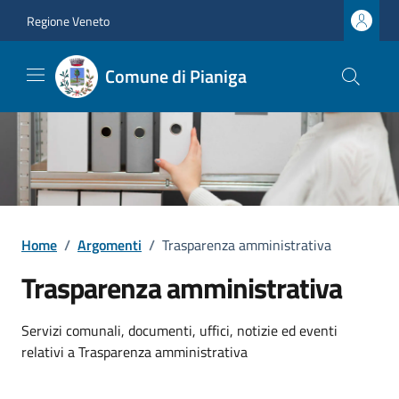
Vai ai contenuti
Vai al footer
Regione Veneto
Comune di Pianiga
Home
/
Argomenti
/
Trasparenza amministrativa
Trasparenza amministrativa
Dettagli dell'argomento
Servizi comunali, documenti, uffici, notizie ed eventi
relativi a Trasparenza amministrativa