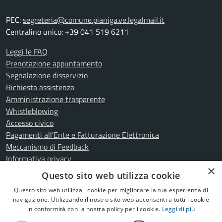
PEC:
segreteria@comune.pianiga.ve.legalmail.it
Centralino unico: +39 041 519 6211
Leggi le FAQ
Prenotazione appuntamento
Segnalazione disservizio
Richiesta assistenza
Amministrazione trasparente
Whistleblowing
Accesso civico
Pagamenti all’Ente e Fatturazione Elettronica
Meccanismo di Feedback
Informativa privacy
×
Note legali
Questo sito web utilizza cookie
Dichiarazione di accessibilità
Questo sito web utilizza i cookie per migliorare la tua esperienza di
Attuazione misure PNRR
navigazione. Utilizzando il nostro sito web acconsenti a tutti i cookie
Piano di miglioramento del sito
in conformità con la nostra policy per i cookie.
Leggi di più